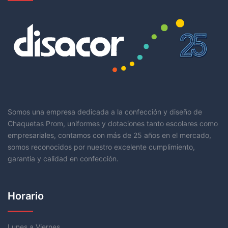
Somos una empresa dedicada a la confección y diseño de
Chaquetas Prom, uniformes y dotaciones tanto escolares como
empresariales, contamos con más de 25 años en el mercado,
somos reconocidos por nuestro excelente cumplimiento,
garantía y calidad en confección.
Horario
Lunes a Viernes