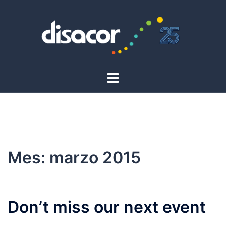
Saltar
al
contenido
Alternar
menú
Mes:
marzo 2015
Don’t miss our next event