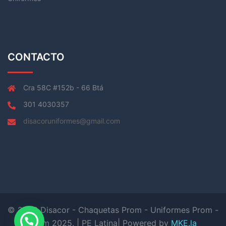
CONTACTO
Cra 58C #152b - 66 Btá
301 4030357
disacoruniformes@gmail.com
© 2026 Disacor - Chaquetas Prom - Uniformes Prom -
Prom 2025. | PE Latina| Powered by
MKE.la