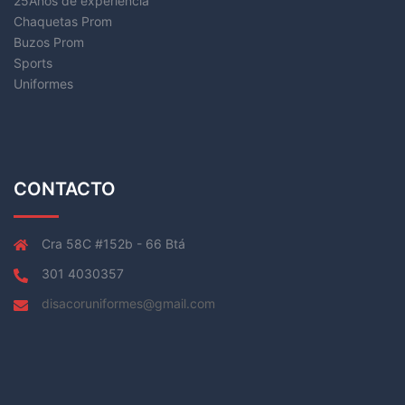
25Años de experiencia
Chaquetas Prom
Buzos Prom
Sports
Uniformes
CONTACTO
Cra 58C #152b - 66 Btá
301 4030357
disacoruniformes@gmail.com