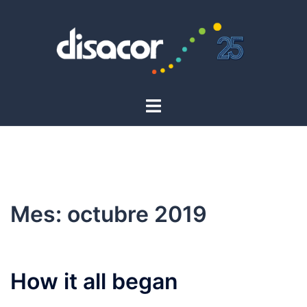
Saltar
al
contenido
Alternar
menú
Mes:
octubre 2019
How it all began