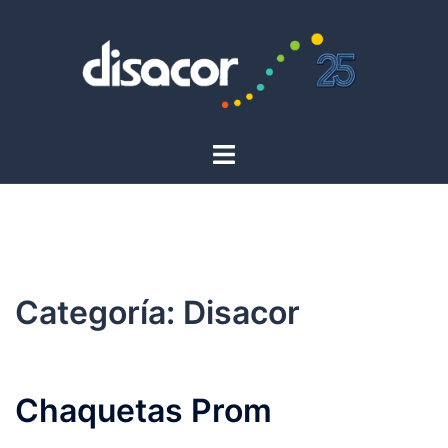
Saltar
al
contenido
Alternar
menú
Categoría:
Disacor
Chaquetas Prom